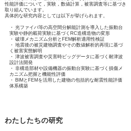
性能評価について，実験，数値計算，被害調査等に基づき
取り組んでいます。
具体的な研究内容としては以下が挙げられます。
・ 光ファイバ等の高空間分解能計測を導入した振動台
実験や静的載荷実験に基づくRC造構造物の変形
・ 破壊メカニズム分析とFEM解析適用性検証
・ 地震後の被災建物調査やその数値解析的再現に基づ
く被害実態解明
・ 津波被害調査や災害時ビッグデータに基づく耐津波
設計法開発
・ 非構造部材や設備機器の振動台実験に基づく損傷メ
カニズム把握と機能性評価
・ BIMとFEMを活用した建物の包括的な耐震性能評価
体系構築
わたしたちの研究